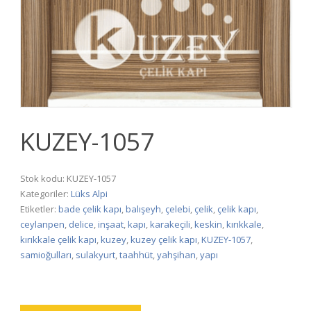
KUZEY-1057
Stok kodu:
KUZEY-1057
Kategoriler:
Lüks Alpi
Etiketler:
bade çelik kapı
,
balışeyh
,
çelebi
,
çelik
,
çelik kapı
,
ceylanpen
,
delice
,
inşaat
,
kapı
,
karakeçili
,
keskin
,
kırıkkale
,
kırıkkale çelik kapı
,
kuzey
,
kuzey çelik kapı
,
KUZEY-1057
,
samioğulları
,
sulakyurt
,
taahhüt
,
yahşihan
,
yapı