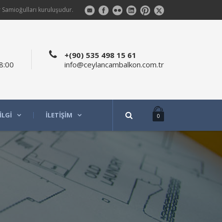
 Samioğulları kuruluşudur.
+(90) 535 498 15 61
8:00
info@ceylancambalkon.com.tr
ILGI
İLETIŞIM
0