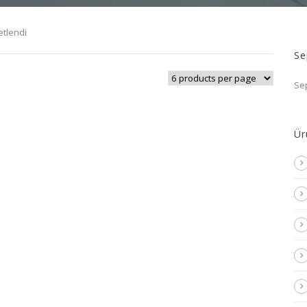
etlendi
Se
Se
Ür