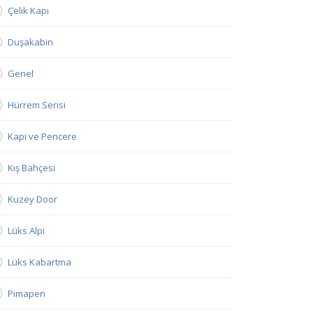
Çelik Kapı
Duşakabin
Genel
Hürrem Serisi
Kapı ve Pencere
Kış Bahçesi
Kuzey Door
Lüks Alpi
Lüks Kabartma
Pimapen