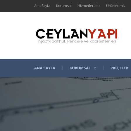
Ana Sayfa
Kurumsal
Hizmetlerimiz
Ürünlerimiz
ANA SAYFA
KURUMSAL
PROJELER