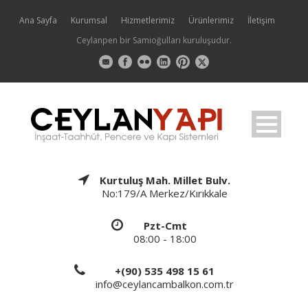
Ana Sayfa
Kurumsal
Hizmetlerimiz
Ürünlerimiz
İletişim
Ceylanpen bir Samioğulları kuruluşudur.
Kurtuluş Mah. Millet Bulv.
No:179/A Merkez/Kırıkkale
Pzt-Cmt
08:00 - 18:00
+(90) 535 498 15 61
info@ceylancambalkon.com.tr