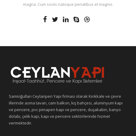
magna. Cum sociis natoque penatibus et magnis.
Samioğulları Ceylanpen Yapı firması olarak Kırıkkale ve çevre
illerinde asma tavan, cam balkon, kış bahçesi, alüminyum kapı
ve pencere, pvc pimapen kapı ve pencere, duşakabin, banyo
dolabı, çelik kapı, kapı ve pencere sektörlerinde hizmet
vermektedir.