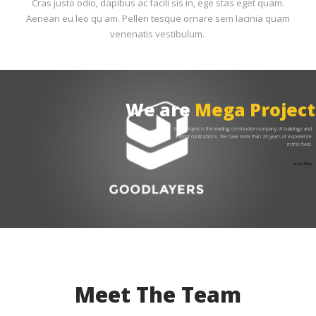
Cras justo odio, dapibus ac facili sis in, ege stas eget quam.
Aenean eu leo qu am. Pellen tesque ornare sem lacinia quam
venenatis vestibulum.
We are
Mega Project
MegaProject is the leading construction company of builidngs and
interior contructions. We have more than 20 years of experience
in this field.
Learn More
Meet The Team