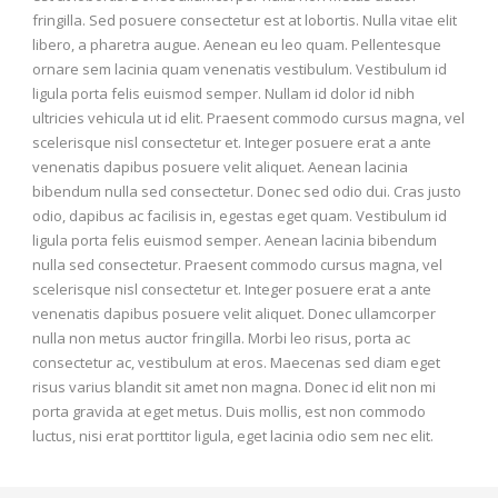
fringilla. Sed posuere consectetur est at lobortis. Nulla vitae elit
libero, a pharetra augue. Aenean eu leo quam. Pellentesque
ornare sem lacinia quam venenatis vestibulum. Vestibulum id
ligula porta felis euismod semper. Nullam id dolor id nibh
ultricies vehicula ut id elit. Praesent commodo cursus magna, vel
scelerisque nisl consectetur et. Integer posuere erat a ante
venenatis dapibus posuere velit aliquet. Aenean lacinia
bibendum nulla sed consectetur. Donec sed odio dui. Cras justo
odio, dapibus ac facilisis in, egestas eget quam. Vestibulum id
ligula porta felis euismod semper. Aenean lacinia bibendum
nulla sed consectetur. Praesent commodo cursus magna, vel
scelerisque nisl consectetur et. Integer posuere erat a ante
venenatis dapibus posuere velit aliquet. Donec ullamcorper
nulla non metus auctor fringilla. Morbi leo risus, porta ac
consectetur ac, vestibulum at eros. Maecenas sed diam eget
risus varius blandit sit amet non magna. Donec id elit non mi
porta gravida at eget metus. Duis mollis, est non commodo
luctus, nisi erat porttitor ligula, eget lacinia odio sem nec elit.