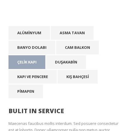
ALÜMINYUM
ASMA TAVAN
BANYO DOLABI
CAM BALKON
ÇELIK KAPI
DUŞAKABIN
KAPI VE PENCERE
KIŞ BAHÇESI
PIMAPEN
BULIT IN SERVICE
Maecenas faucibus mollis interdum. Sed posuere consectetur
est at lobortis. Donec ullamcorper nulla non metus auctor