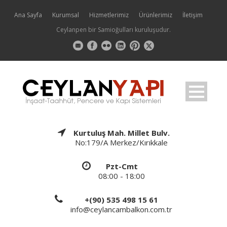
Ana Sayfa
Kurumsal
Hizmetlerimiz
Ürünlerimiz
İletişim
Ceylanpen bir Samioğulları kuruluşudur.
Kurtuluş Mah. Millet Bulv.
No:179/A Merkez/Kırıkkale
Pzt-Cmt
08:00 - 18:00
+(90) 535 498 15 61
info@ceylancambalkon.com.tr