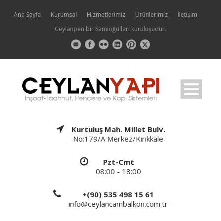
Ana Sayfa
Kurumsal
Hizmetlerimiz
Ürünlerimiz
İletişim
Ceylanpen bir Samioğulları kuruluşudur.
Kurtuluş Mah. Millet Bulv.
No:179/A Merkez/Kırıkkale
Pzt-Cmt
08:00 - 18:00
+(90) 535 498 15 61
info@ceylancambalkon.com.tr