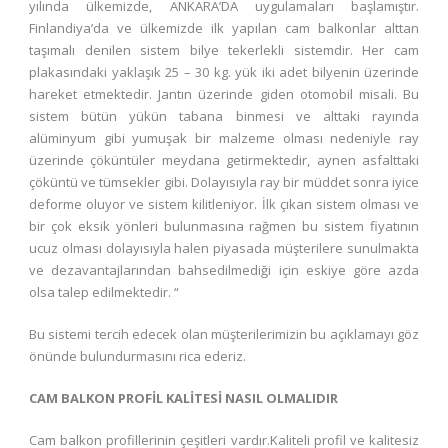
yılında ülkemizde, ANKARA’DA uygulamaları başlamıştır.
Finlandiya’da ve ülkemizde ilk yapılan cam balkonlar alttan
taşımalı denilen sistem bilye tekerlekli sistemdir. Her cam
plakasındaki yaklaşık 25 – 30 kg. yük iki adet bilyenin üzerinde
hareket etmektedir. Jantın üzerinde giden otomobil misali. Bu
sistem bütün yükün tabana binmesi ve alttaki rayında
alüminyum gibi yumuşak bir malzeme olması nedeniyle ray
üzerinde çöküntüler meydana getirmektedir, aynen asfalttaki
çöküntü ve tümsekler gibi. Dolayısıyla ray bir müddet sonra iyice
deforme oluyor ve sistem kilitleniyor. İlk çıkan sistem olması ve
bir çok eksik yönleri bulunmasına rağmen bu sistem fiyatının
ucuz olması dolayısıyla halen piyasada müşterilere sunulmakta
ve dezavantajlarından bahsedilmediği için eskiye göre azda
olsa talep edilmektedir. “
Bu sistemi tercih edecek olan müşterilerimizin bu açıklamayı göz
önünde bulundurmasını rica ederiz.
CAM BALKON PROFİL KALİTESİ NASIL OLMALIDIR
Cam balkon profillerinin çeşitleri vardır.Kaliteli profil ve kalitesiz