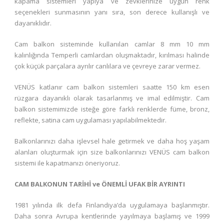
kapama sistemleri yapıya ve zevklerinize uygun renk
seçenekleri sunmasının yanı sıra, son derece kullanışlı ve
dayanıklıdır.
Cam balkon sisteminde kullanılan camlar 8 mm 10 mm
kalınlığında Temperli camlardan oluşmaktadır, kırılması halinde
çok küçük parçalara ayrılır canlılara ve çevreye zarar vermez.
VENÜS katlanır cam balkon sistemleri saatte 150 km esen
rüzgara dayanıklı olarak tasarlanmış ve imal edilmiştir. Cam
balkon sistemimizde isteğe göre farklı renklerde füme, bronz,
reflekte, satina cam uygulaması yapılabilmektedir.
Balkonlarınızı daha işlevsel hale getirmek ve daha hoş yaşam
alanları oluşturmak için size balkonlarınızı VENÜS cam balkon
sistemi ile kapatmanızı öneriyoruz.
CAM BALKONUN TARİHİ ve ÖNEMLİ UFAK BİR AYRINTI
1981 yılında ilk defa Finlandiya’da uygulamaya başlanmıştır.
Daha sonra Avrupa kentlerinde yayılmaya başlamış ve 1999