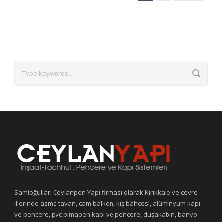
Samioğulları Ceylanpen Yapı firması olarak Kırıkkale ve çevre
illerinde asma tavan, cam balkon, kış bahçesi, alüminyum kapı
ve pencere, pvc pimapen kapı ve pencere, duşakabin, banyo