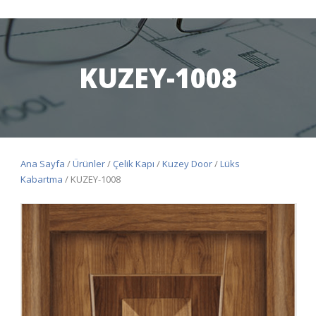
KUZEY-1008
Ana Sayfa
/
Ürünler
/
Çelik Kapı
/
Kuzey Door
/
Lüks
Kabartma
/ KUZEY-1008