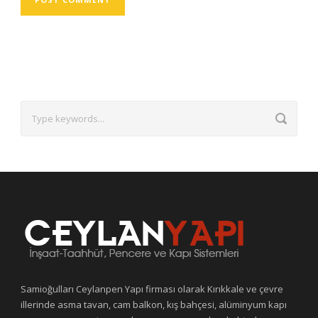
Samioğulları Ceylanpen Yapı firması olarak Kırıkkale ve çevre
illerinde asma tavan, cam balkon, kış bahçesi, alüminyum kapı