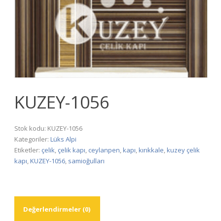
KUZEY-1056
Stok kodu:
KUZEY-1056
Kategoriler:
Lüks Alpi
Etiketler:
çelik
,
çelik kapı
,
ceylanpen
,
kapı
,
kırıkkale
,
kuzey çelik
kapı
,
KUZEY-1056
,
samioğulları
Değerlendirmeler (0)