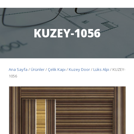
KUZEY-1056
Ana Sayfa
/
Ürünler
/
Çelik Kapı
/
Kuzey Door
/
Lüks Alpi
/ KUZEY-
1056