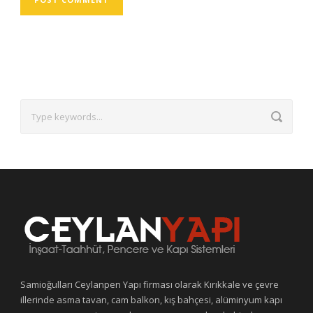
Samioğulları Ceylanpen Yapı firması olarak Kırıkkale ve çevre
illerinde asma tavan, cam balkon, kış bahçesi, alüminyum kapı