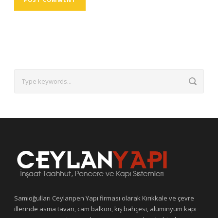
Samioğulları Ceylanpen Yapı firması olarak Kırıkkale ve çevre
illerinde asma tavan, cam balkon, kış bahçesi, alüminyum kapı