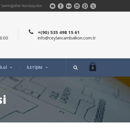
 Samioğulları kuruluşudur.
+(90) 535 498 15 61
8:00
info@ceylancambalkon.com.tr
ILGI
İLETIŞIM
0
si