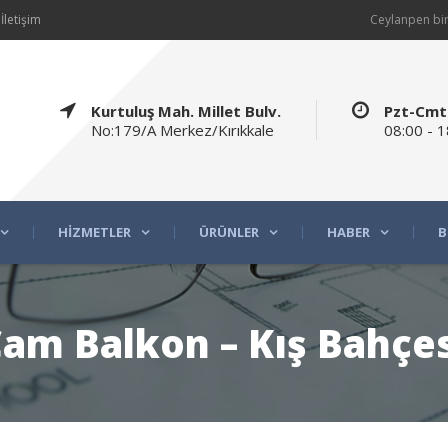
İletişim
Ceylanpen bir
Kurtuluş Mah. Millet Bulv.
Pzt-Cmt
No:179/A Merkez/Kırıkkale
08:00 - 1
HIZMETLER
ÜRÜNLER
HABER
B
am Balkon – Kış Bahçe