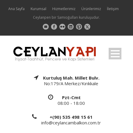
Ana Sayfa
Kurumsal
Hizmetlerimiz
Ürünlerimiz
İletişim
Ceylanpen bir Samioğulları kuruluşudur.
Kurtuluş Mah. Millet Bulv.
No:179/A Merkez/Kırıkkale
Pzt-Cmt
08:00 - 18:00
+(90) 535 498 15 61
info@ceylancambalkon.com.tr