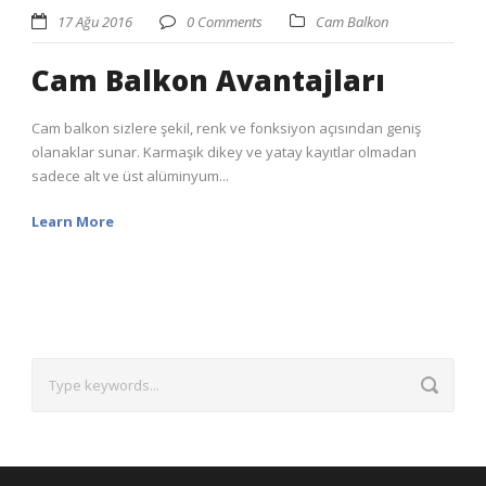
17 Ağu 2016
0 Comments
Cam Balkon
Cam Balkon Avantajları
Cam balkon sizlere şekil, renk ve fonksiyon açısından geniş
olanaklar sunar. Karmaşık dikey ve yatay kayıtlar olmadan
sadece alt ve üst alüminyum...
Learn More