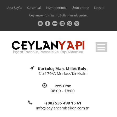
Ana Sayfa
Kurumsal
Hizmetlerimiz
Ürünlerimiz
İletişim
Ceylanpen bir Samioğulları kuruluşudur.
Kurtuluş Mah. Millet Bulv.
No:179/A Merkez/Kırıkkale
Pzt-Cmt
08:00 - 18:00
+(90) 535 498 15 61
info@ceylancambalkon.com.tr