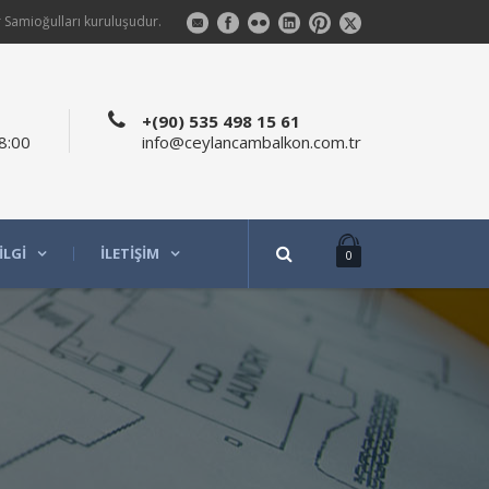
 Samioğulları kuruluşudur.
+(90) 535 498 15 61
8:00
info@ceylancambalkon.com.tr
ILGI
İLETIŞIM
0