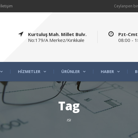
İletişim
Ceylanpen bir
Kurtuluş Mah. Millet Bulv.
Pzt-Cmt
No:179/A Merkez/Kırıkkale
08:00 - 1
HIZMETLER
ÜRÜNLER
HABER
B
Tag
ısı