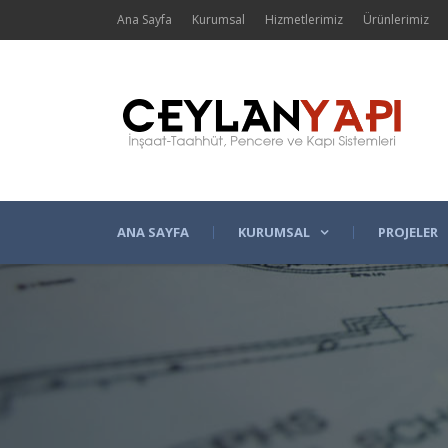
Ana Sayfa
Kurumsal
Hizmetlerimiz
Ürünlerimiz
ANA SAYFA
KURUMSAL
PROJELER