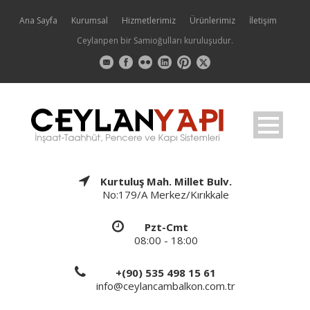
Ana Sayfa
Kurumsal
Hizmetlerimiz
Ürünlerimiz
İletişim
Ceylanpen bir Samioğulları kuruluşudur.
Kurtuluş Mah. Millet Bulv.
No:179/A Merkez/Kırıkkale
Pzt-Cmt
08:00 - 18:00
+(90) 535 498 15 61
info@ceylancambalkon.com.tr