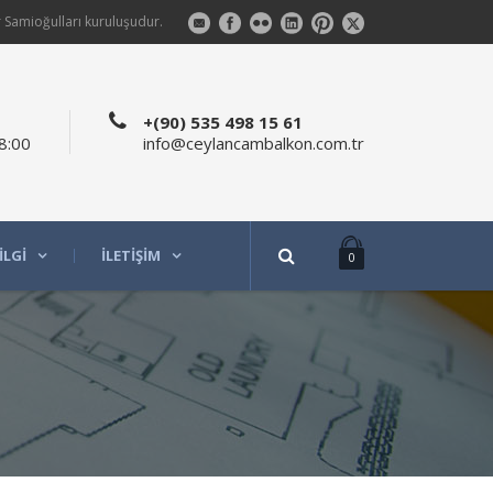
 Samioğulları kuruluşudur.
+(90) 535 498 15 61
8:00
info@ceylancambalkon.com.tr
ILGI
İLETIŞIM
0