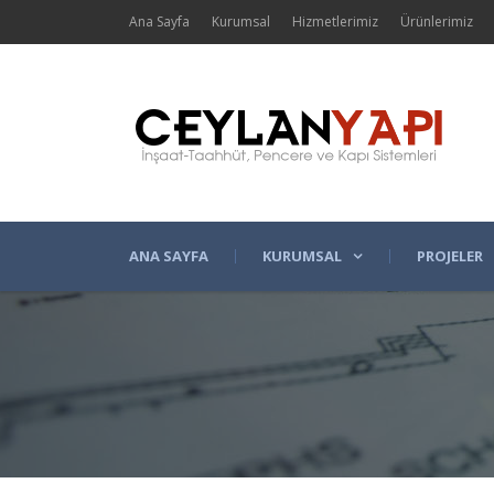
Ana Sayfa
Kurumsal
Hizmetlerimiz
Ürünlerimiz
ANA SAYFA
KURUMSAL
PROJELER