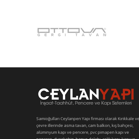
Samioğulları Ceylanpen Yapı firması olarak Kırıkkale v
çevre illerinde asma tavan, cam balkon, kış bahçesi,
alüminyum kapı ve pencere, pvc pimapen kapı ve