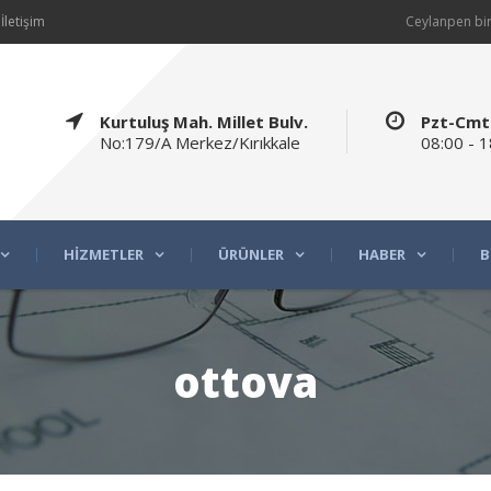
İletişim
Ceylanpen bir
Kurtuluş Mah. Millet Bulv.
Pzt-Cmt
No:179/A Merkez/Kırıkkale
08:00 - 1
HIZMETLER
ÜRÜNLER
HABER
B
ottova