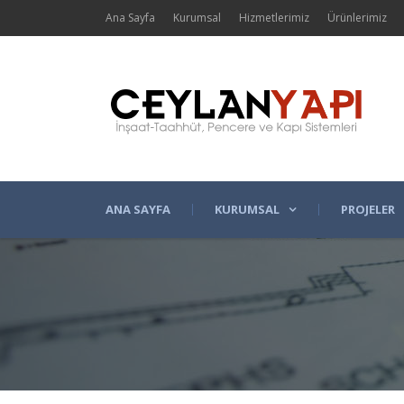
Ana Sayfa
Kurumsal
Hizmetlerimiz
Ürünlerimiz
ANA SAYFA
KURUMSAL
PROJELER