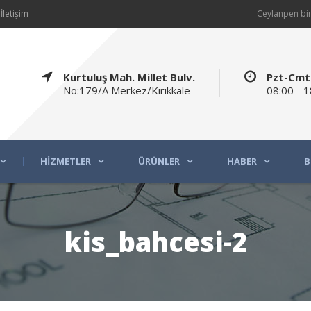
İletişim
Ceylanpen bir
Kurtuluş Mah. Millet Bulv.
Pzt-Cmt
No:179/A Merkez/Kırıkkale
08:00 - 1
HIZMETLER
ÜRÜNLER
HABER
B
kis_bahcesi-2