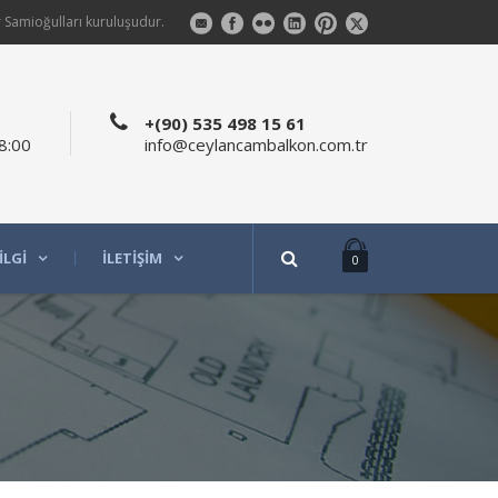
 Samioğulları kuruluşudur.
+(90) 535 498 15 61
8:00
info@ceylancambalkon.com.tr
ILGI
İLETIŞIM
0