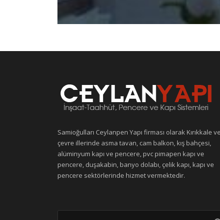
Samioğulları Ceylanpen Yapı firması olarak Kırıkkale v
çevre illerinde asma tavan, cam balkon, kış bahçesi,
alüminyum kapı ve pencere, pvc pimapen kapı ve
pencere, duşakabin, banyo dolabı, çelik kapı, kapı ve
pencere sektörlerinde hizmet vermektedir.