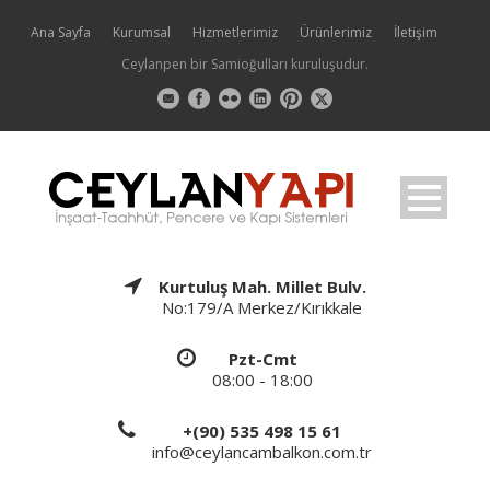
Ana Sayfa
Kurumsal
Hizmetlerimiz
Ürünlerimiz
İletişim
Ceylanpen bir Samioğulları kuruluşudur.
Kurtuluş Mah. Millet Bulv.
No:179/A Merkez/Kırıkkale
Pzt-Cmt
08:00 - 18:00
+(90) 535 498 15 61
info@ceylancambalkon.com.tr